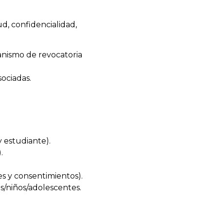
tud, confidencialidad,
anismo de revocatoria
sociadas.
y estudiante).
.
es y consentimientos).
as/niños/adolescentes.