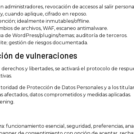
administradores, revocación de accesos al salir persona
 y, cuando aplique, cifrado en reposo.
ención; idealmente inmutables/offline.
cambios de archivos, WAF, escaneo antimalware.
ua de WordPress/plugins/temas; auditoría de terceros.
ite; gestión de riesgos documentada.
ación de vulneraciones
rechos y libertades, se activará el protocolo de respue
tivas.
utoridad de Protección de Datos Personales y a los titula
as afectados, datos comprometidos y medidas aplicadas.
ening.
para: funcionamiento esencial, seguridad, preferencias, a
n banner de consentimiento con opción de aceptar, recha