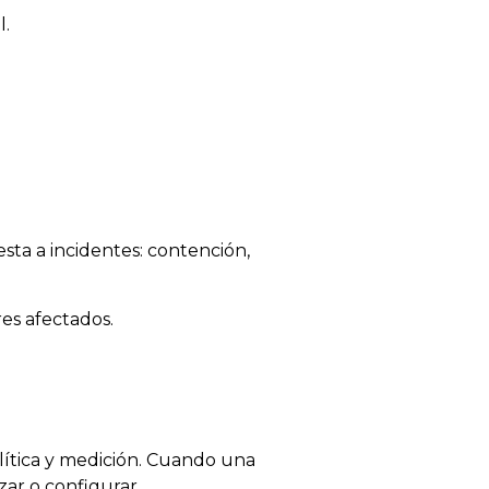
l.
sta a incidentes: contención,
res afectados.
nalítica y medición. Cuando una
zar o configurar.